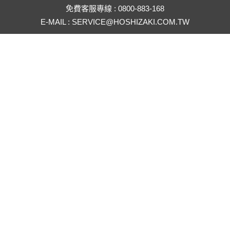
免費客服專線 : 0800-883-168
E-MAIL : SERVICE@HOSHIZAKI.COM.TW