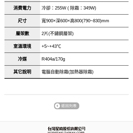
消費電力
冷卻：255W ( 除霜：349W)
尺寸
寬900×深600×高800(790~830)mm
層架數
2片(不鏽鋼層架)
室溫環境
+5~+43℃
冷媒
R404a/170g
其它說明
電腦自動除霜(加熱器除霜)