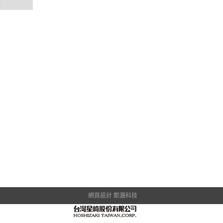
表
網頁設計 鉅潞科技