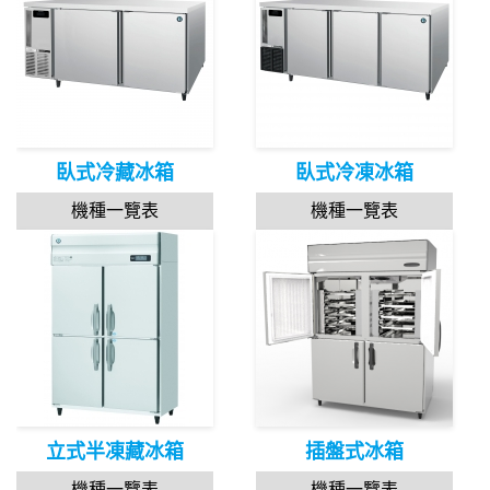
臥式冷藏冰箱
臥式冷凍冰箱
機種一覽表
機種一覽表
立式半凍藏冰箱
插盤式冰箱
機種一覽表
機種一覽表