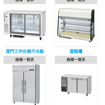
滑門工作台展示冰箱
蛋糕櫃
機種一覽表
機種一覽表