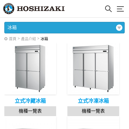
冰箱
>
>
首頁
產品介紹
冰箱
立式冷藏冰箱
立式冷凍冰箱
機種一覽表
機種一覽表