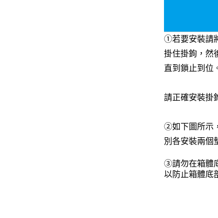
①若要安裝請
掛住掛鉤，然
直到鎖止到位
請正確安裝掛
②如下圖所示
別各安裝兩個
③請勿在箱體
以防止箱體底