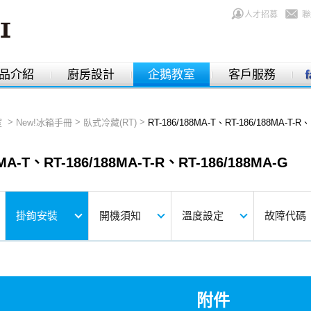
人才招募
聯
品介紹
廚房設計
企鵝教室
客戶服務
>
>
>
室
New!冰箱手冊
臥式冷藏(RT)
RT-186/188MA-T、RT-186/188MA-T-R、
8MA-T、RT-186/188MA-T-R、RT-186/188MA-G
掛鉤安裝
開機須知
溫度設定
故障代碼
附件