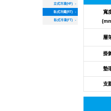
立式冷凍(HF)
-
寬
臥式冷藏(RT)
-
臥式冷凍(FT)
-
(m
層
掛
墊
支